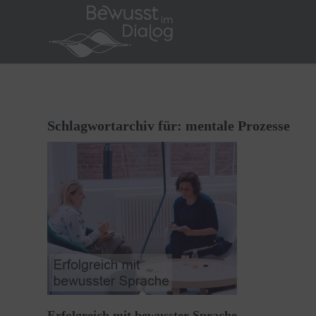
Schlagwortarchiv für:
mentale Prozesse
Erfolgreich mit bewusster Sprache