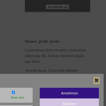
Ich stimme zu
Donec pede justo
Lorem ipsum dolor sit amet, consectetuer
adipiscing elit. Aenean commodo ligula
eget dolor.
Aenean massa. Cum sociis natoque
penatibus et magnis dis parturient montes,
nascetur ridiculus mus.
Annehmen
Immer aktiv
Ablehnen